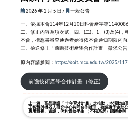
2026 年 1 月 5 日 /
一般公告
一、依據本會114年12月10日科會產字第114008
二、修正內容為項次貳、四、(二)、1、(3)及
本會，構想書審查通過者始得依本會通知期限內向
三、檢送修正「前瞻技術產學合作計畫」徵求公告
原內容請參閱：
https://soit.mcu.edu.tw/2025/11
前瞻技術產學合作計畫（修正)
上一篇 富品建設「 十年育才計畫」之推動，本活動由
工智慧與機器人研究中心共同合作辦理，敬請惠予協助公
應用競賽」資訊，俾利貴校學生 （ 不限系所）踴躍參與